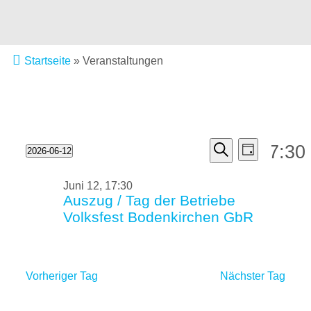
Startseite
»
Veranstaltungen
Veranstal
Veranstaltu
17:30
VERANSTALTUNGEN
2026-06-12
Tag
Ansichten
Datum
Suche
Suche
wählen.
Navigatio
FÜR
Juni 12, 17:30
Auszug / Tag der Betriebe
und
12.
Volksfest Bodenkirchen GbR
Ansichten,
JUNI
Navigation
2026
Vorheriger Tag
Nächster Tag