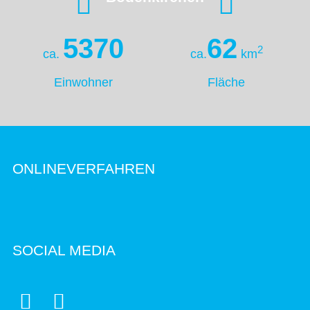
5370
62
2
ca.
ca.
km
Einwohner
Fläche
ONLINEVERFAHREN
SOCIAL MEDIA

