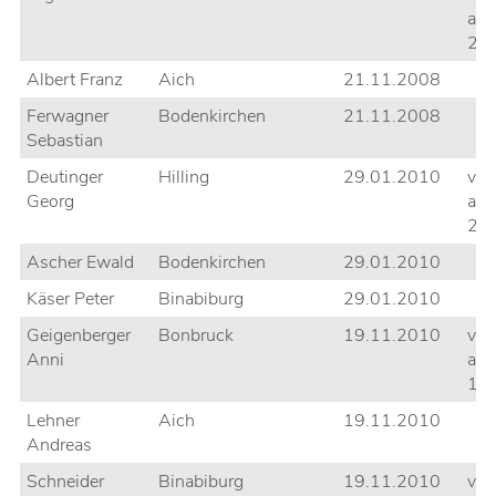
am
28
Albert Franz
Aich
21.11.2008
Ferwagner
Bodenkirchen
21.11.2008
Sebastian
Deutinger
Hilling
29.01.2010
ver
Georg
am
25
Ascher Ewald
Bodenkirchen
29.01.2010
Käser Peter
Binabiburg
29.01.2010
Geigenberger
Bonbruck
19.11.2010
ver
Anni
am
11
Lehner
Aich
19.11.2010
Andreas
Schneider
Binabiburg
19.11.2010
ver