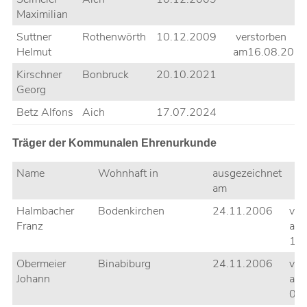
Maximilian
Suttner
Rothenwörth
10.12.2009
verstorben
Helmut
am16.08.202
Kirschner
Bonbruck
20.10.2021
Georg
Betz Alfons
Aich
17.07.2024
Träger der Kommunalen Ehrenurkunde
Name
Wohnhaft in
ausgezeichnet
am
Halmbacher
Bodenkirchen
24.11.2006
ver
Franz
am
17
Obermeier
Binabiburg
24.11.2006
ver
Johann
am
04