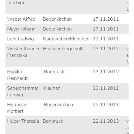
Joachim
am
15
Weber Alfred
Bodenkirchen
17.11.2011
Meyer Johann
Bodenkirchen
17.11.2011
Lohr Ludwig
Margarethen/München
17.11.2011
Westenthanner
Haunzenbergersöll
23.11.2012
ver
Franziska
am
10
Hanika
Bonbruck
23.11.2012
Reinhardt
Scheidhammer
Neuhof
23.11.2012
Ludwig
Hofmeier
Bodenkirchen
22.11.2013
Norbert
Huber Theresia
Bonbruck
22.11.2013
ver
am