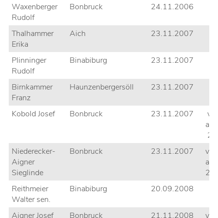
Waxenberger
Bonbruck
24.11.2006
Rudolf
Thalhammer
Aich
23.11.2007
Erika
Plinninger
Binabiburg
23.11.2007
Rudolf
Birnkammer
Haunzenbergersöll
23.11.2007
Franz
Kobold Josef
Bonbruck
23.11.2007
ver
am
22
Niederecker-
Bonbruck
23.11.2007
ver
Aigner
am
Sieglinde
25
Reithmeier
Binabiburg
20.09.2008
Walter sen.
Aigner Josef
Bonbruck
21.11.2008
ver