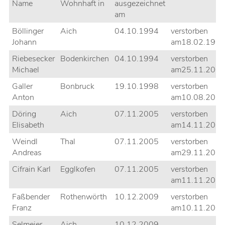
Name
Wohnhaft in
ausgezeichnet
am
Böllinger
Aich
04.10.1994
verstorben
Johann
am18.02.199
Riebesecker
Bodenkirchen
04.10.1994
verstorben
Michael
am25.11.200
Galler
Bonbruck
19.10.1998
verstorben
Anton
am10.08.201
Döring
Aich
07.11.2005
verstorben
Elisabeth
am14.11.200
Weindl
Thal
07.11.2005
verstorben
Andreas
am29.11.202
Cifrain Karl
Egglkofen
07.11.2005
verstorben
am11.11.201
Faßbender
Rothenwörth
10.12.2009
verstorben
Franz
am10.11.200
Selmeier
Aich
10.12.2009