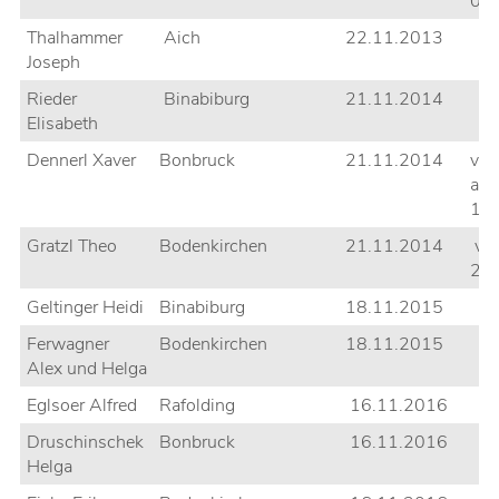
01
Thalhammer
Aich
22.11.2013
Joseph
Rieder
Binabiburg
21.11.2014
Elisabeth
Dennerl Xaver
Bonbruck
21.11.2014
ver
am
19
Gratzl Theo
Bodenkirchen
21.11.2014
ver
20
Geltinger Heidi
Binabiburg
18.11.2015
Ferwagner
Bodenkirchen
18.11.2015
Alex und Helga
Eglsoer Alfred
Rafolding
16.11.2016
Druschinschek
Bonbruck
16.11.2016
Helga