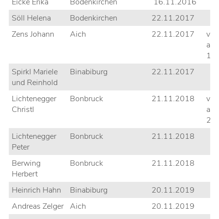
Eicke Erika
Bodenkirchen
16.11.2016
Söll Helena
Bodenkirchen
22.11.2017
Zens Johann
Aich
22.11.2017
ver
am
19
Spirkl Mariele
Binabiburg
22.11.2017
und Reinhold
Lichtenegger
Bonbruck
21.11.2018
ver
Christl
am
21
Lichtenegger
Bonbruck
21.11.2018
Peter
Berwing
Bonbruck
21.11.2018
Herbert
Heinrich Hahn
Binabiburg
20.11.2019
Andreas Zelger
Aich
20.11.2019