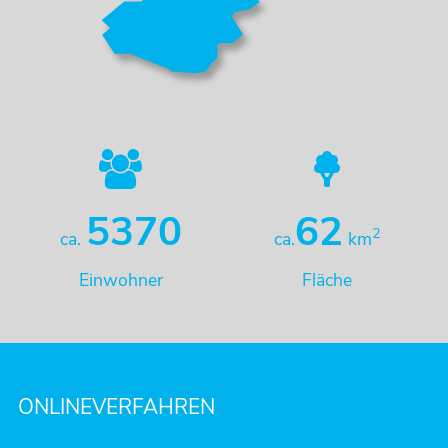
5370
62
2
ca.
ca.
km
Einwohner
Fläche
ONLINEVERFAHREN