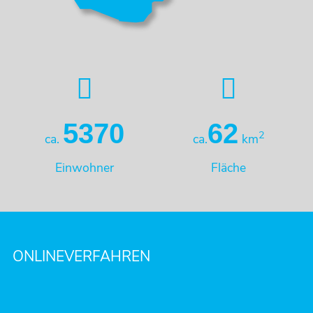
5370
62
2
ca.
ca.
km
Einwohner
Fläche
ONLINEVERFAHREN