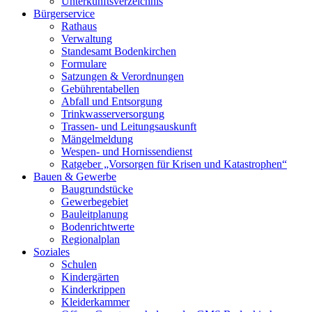
Unterkunftsverzeichnis
Bürgerservice
Rathaus
Verwaltung
Standesamt Bodenkirchen
Formulare
Satzungen & Verordnungen
Gebührentabellen
Abfall und Entsorgung
Trinkwasserversorgung
Trassen- und Leitungsauskunft
Mängelmeldung
Wespen- und Hornissendienst
Ratgeber „Vorsorgen für Krisen und Katastrophen“
Bauen & Gewerbe
Baugrundstücke
Gewerbegebiet
Bauleitplanung
Bodenrichtwerte
Regionalplan
Soziales
Schulen
Kindergärten
Kinderkrippen
Kleiderkammer