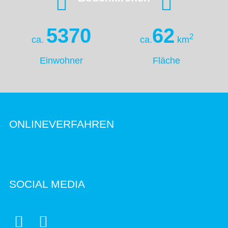
5370
62
2
ca.
ca.
km
Einwohner
Fläche
ONLINEVERFAHREN
SOCIAL MEDIA

