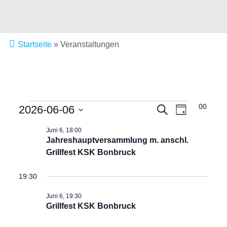
Startseite
»
Veranstaltungen
Veranstal
18:00
VERANSTALTUNGEN
2026-06-06
Veranstalt
Suche
Tag
Ansichten
Datum
Suche
FÜR
Navigatio
wählen.
Juni 6, 18:00
Jahreshauptversammlung m. anschl.
und
6.
Grillfest KSK Bonbruck
Ansichten,
JUNI
19:30
Navigation
2026
Juni 6, 19:30
Grillfest KSK Bonbruck