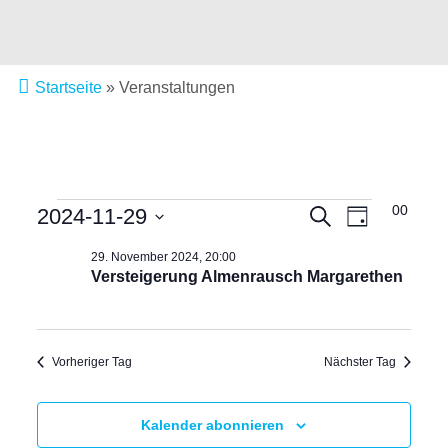
Startseite
»
Veranstaltungen
Veranstal
20:00
VERANSTALTUNGEN
2024-11-29
Veranstalt
Suche
Tag
Ansichten
Datum
Suche
FÜR
Navigatio
wählen.
29. November 2024, 20:00
Versteigerung Almenrausch Margarethen
und
29.
Ansichten,
NOVEMBER
Vorheriger Tag
Nächster Tag
Navigation
2024
Kalender abonnieren