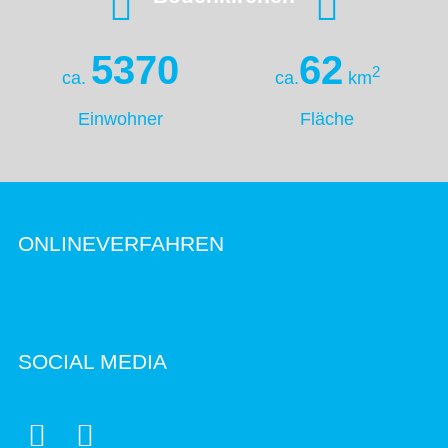
5370
62
2
ca.
ca.
km
Einwohner
Fläche
ONLINEVERFAHREN
SOCIAL MEDIA

