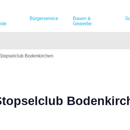
Bürgerservice
Bauen &
So
nde
Gewerbe
 Stopselclub Bodenkirchen
Stopselclub Bodenkirc