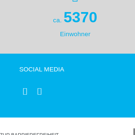
5370
ca.
Einwohner
SOCIAL MEDIA

