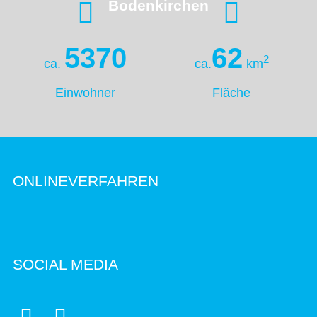
Bodenkirchen
5370
62
2
ca.
ca.
km
Einwohner
Fläche
ONLINEVERFAHREN
SOCIAL MEDIA

