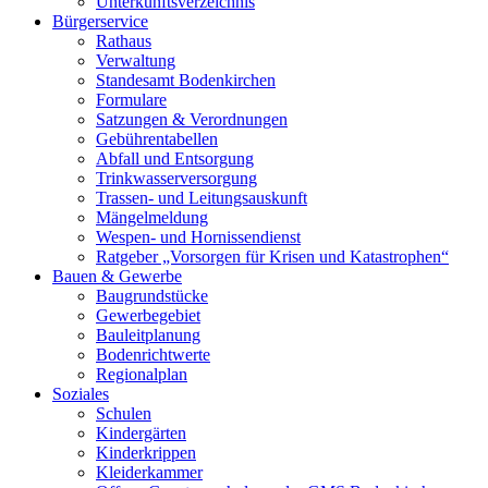
Unterkunftsverzeichnis
Bürgerservice
Rathaus
Verwaltung
Standesamt Bodenkirchen
Formulare
Satzungen & Verordnungen
Gebührentabellen
Abfall und Entsorgung
Trinkwasserversorgung
Trassen- und Leitungsauskunft
Mängelmeldung
Wespen- und Hornissendienst
Ratgeber „Vorsorgen für Krisen und Katastrophen“
Bauen & Gewerbe
Baugrundstücke
Gewerbegebiet
Bauleitplanung
Bodenrichtwerte
Regionalplan
Soziales
Schulen
Kindergärten
Kinderkrippen
Kleiderkammer