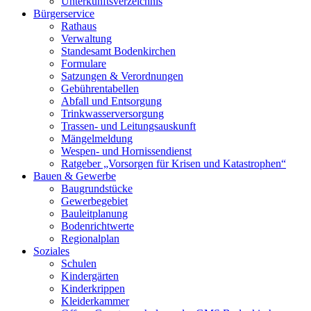
Unterkunftsverzeichnis
Bürgerservice
Rathaus
Verwaltung
Standesamt Bodenkirchen
Formulare
Satzungen & Verordnungen
Gebührentabellen
Abfall und Entsorgung
Trinkwasserversorgung
Trassen- und Leitungsauskunft
Mängelmeldung
Wespen- und Hornissendienst
Ratgeber „Vorsorgen für Krisen und Katastrophen“
Bauen & Gewerbe
Baugrundstücke
Gewerbegebiet
Bauleitplanung
Bodenrichtwerte
Regionalplan
Soziales
Schulen
Kindergärten
Kinderkrippen
Kleiderkammer