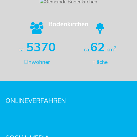
Bodenkirchen
5370
62
2
ca.
ca.
km
Einwohner
Fläche
ONLINEVERFAHREN