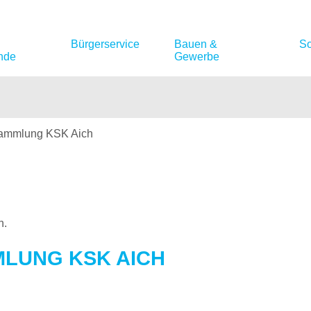
Bürgerservice
Bauen &
So
nde
Gewerbe
sammlung KSK Aich
n.
LUNG KSK AICH