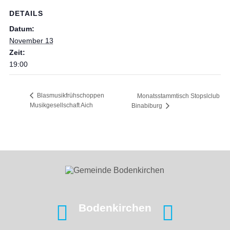
DETAILS
Datum:
November 13
Zeit:
19:00
Blasmusikfrühschoppen
Monatsstammtisch Stopslclub
Musikgesellschaft Aich
Binabiburg
Bodenkirchen