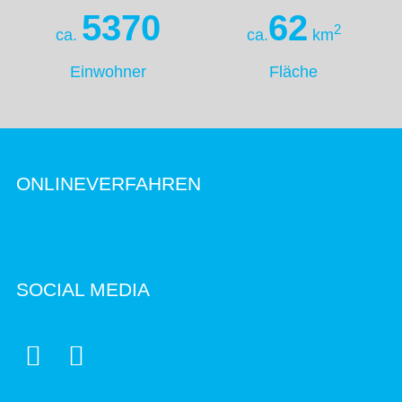
5370
62
2
ca.
ca.
km
Einwohner
Fläche
ONLINEVERFAHREN
SOCIAL MEDIA

