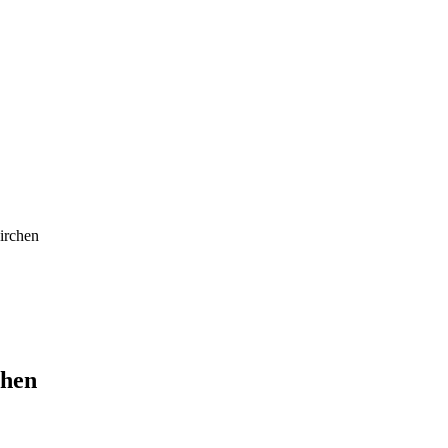
irchen
chen