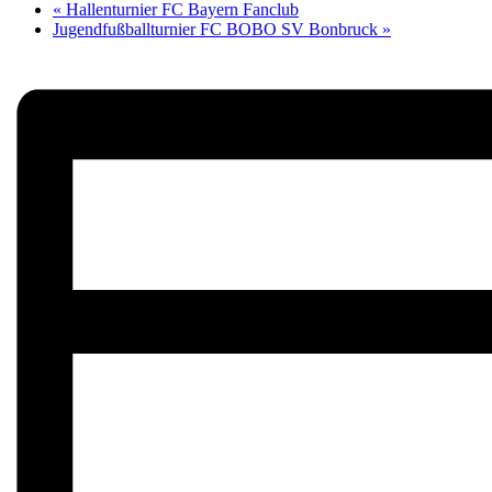
«
Hallenturnier FC Bayern Fanclub
Jugendfußballturnier FC BOBO SV Bonbruck
»