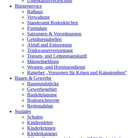
Unterkunftsverzeichnis
Bürgerservice
Rathaus
Verwaltung
Standesamt Bodenkirchen
Formulare
Satzungen & Verordnungen
Gebührentabellen
Abfall und Entsorgung
Trinkwasserversorgung
Trassen- und Leitungsauskunft
Mängelmeldung
Wespen- und Hornissendienst
Ratgeber „Vorsorgen für Krisen und Katastrophen“
Bauen & Gewerbe
Baugrundstücke
Gewerbegebiet
Bauleitplanung
Bodenrichtwerte
Regionalplan
Soziales
Schulen
Kindergärten
Kinderkrippen
Kleiderkammer