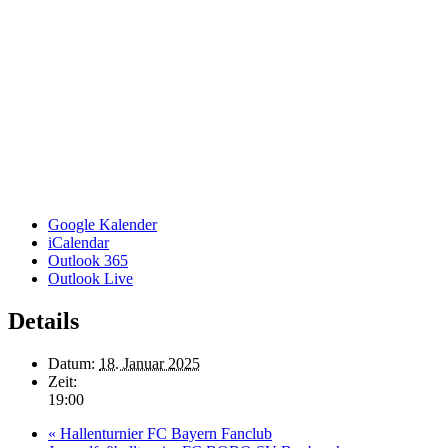
Google Kalender
iCalendar
Outlook 365
Outlook Live
Details
Datum:
18. Januar 2025
Zeit:
19:00
«
Hallenturnier FC Bayern Fanclub