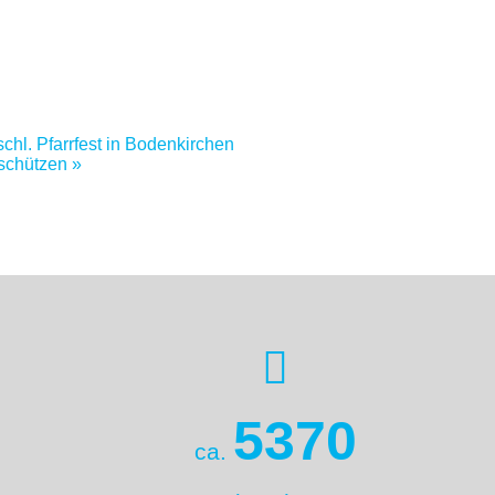
hl. Pfarrfest in Bodenkirchen
kschützen
»
5370
ca.