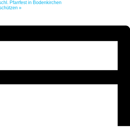
hl. Pfarrfest in Bodenkirchen
kschützen
»