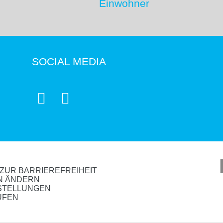
Einwohner
SOCIAL MEDIA


ZUR BARRIEREFREIHEIT
N ÄNDERN
NSTELLUNGEN
UFEN