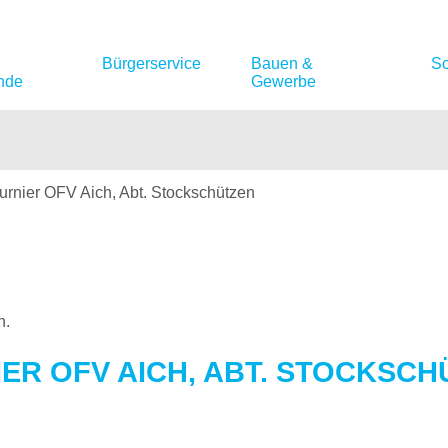
Bürgerservice
Bauen &
So
nde
Gewerbe
rnier OFV Aich, Abt. Stockschützen
n.
R OFV AICH, ABT. STOCKSCHÜ