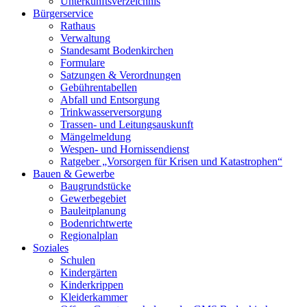
Unterkunftsverzeichnis
Bürgerservice
Rathaus
Verwaltung
Standesamt Bodenkirchen
Formulare
Satzungen & Verordnungen
Gebührentabellen
Abfall und Entsorgung
Trinkwasserversorgung
Trassen- und Leitungsauskunft
Mängelmeldung
Wespen- und Hornissendienst
Ratgeber „Vorsorgen für Krisen und Katastrophen“
Bauen & Gewerbe
Baugrundstücke
Gewerbegebiet
Bauleitplanung
Bodenrichtwerte
Regionalplan
Soziales
Schulen
Kindergärten
Kinderkrippen
Kleiderkammer