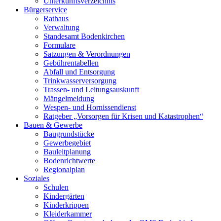
Unterkunftsverzeichnis
Bürgerservice
Rathaus
Verwaltung
Standesamt Bodenkirchen
Formulare
Satzungen & Verordnungen
Gebührentabellen
Abfall und Entsorgung
Trinkwasserversorgung
Trassen- und Leitungsauskunft
Mängelmeldung
Wespen- und Hornissendienst
Ratgeber „Vorsorgen für Krisen und Katastrophen“
Bauen & Gewerbe
Baugrundstücke
Gewerbegebiet
Bauleitplanung
Bodenrichtwerte
Regionalplan
Soziales
Schulen
Kindergärten
Kinderkrippen
Kleiderkammer