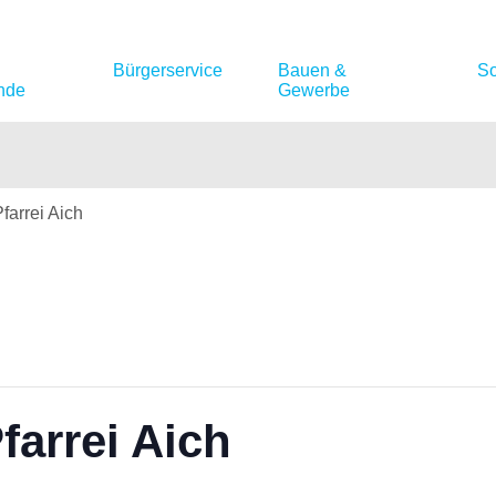
Bürgerservice
Bauen &
So
nde
Gewerbe
arrei Aich
arrei Aich