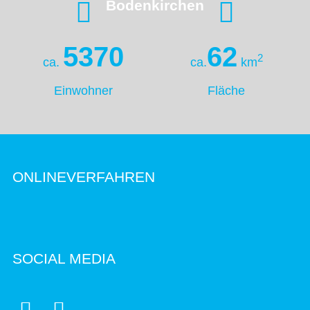
Bodenkirchen
5370
62
2
ca.
ca.
km
Einwohner
Fläche
ONLINEVERFAHREN
SOCIAL MEDIA

