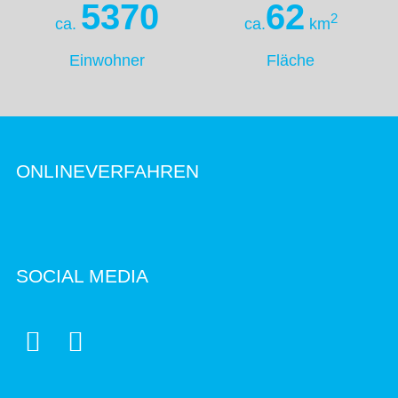
5370
62
2
ca.
ca.
km
Einwohner
Fläche
ONLINEVERFAHREN
SOCIAL MEDIA

