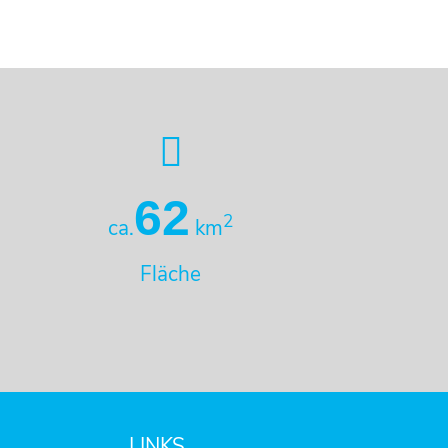
62
2
ca.
km
Fläche
LINKS